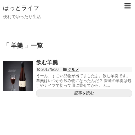
ほっとライフ
便利でゆったり生活
「 羊羹 」一覧
飲む羊羹
2017/5/30
グルメ
うーん、すごい品物が出てましたよ。飲む羊羹です。
羊羹はいつから飲み物になったんだ？ 普通の羊羹は包
丁やナイフで切って皿に乗せてから、ぷ...
記事を読む