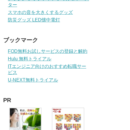
ター
スマホの音を大きくするグッズ
防災グッズ LED懐中電灯
ブックマーク
FOD無料お試しサービスの登録と解約
Hulu 無料トライアル
ITエンジニア向けのおすすめ転職サー
ビス
U-NEXT無料トライアル
PR