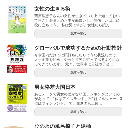
女性の生きる術
西原理恵子さんの女性が生きていく上で知っておい
て星ことをまとめた本が面白いし、想像した以上に
役に立ちそう。 私は男ですが、女性なら読ん...
記事を読む
グローバルで成功するための行動指針
今や国内だけでは頭打ちになりそうな状況なので、
大手企業を始め、やっと世界に打って出るようにな
ってきています。 元々、世界中に分社や子会...
記事を読む
男女格差大国日本
あるデータで男女格差がない国ランキングというの
があって、1位はアイスランド、2位はノルウェー、3
位はフィンランド… で、先進国も上位...
記事を読む
ひのきの風呂椅子と湯桶