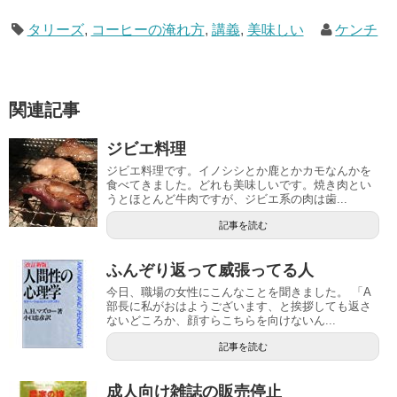
タリーズ
,
コーヒーの淹れ方
,
講義
,
美味しい
ケンチ
関連記事
ジビエ料理
ジビエ料理です。イノシシとか鹿とかカモなんかを
食べてきました。どれも美味しいです。焼き肉とい
うとほとんど牛肉ですが、ジビエ系の肉は歯...
記事を読む
ふんぞり返って威張ってる人
今日、職場の女性にこんなことを聞きました。 「A
部長に私がおはようございます、と挨拶しても返さ
ないどころか、顔すらこちらを向けないん...
記事を読む
成人向け雑誌の販売停止