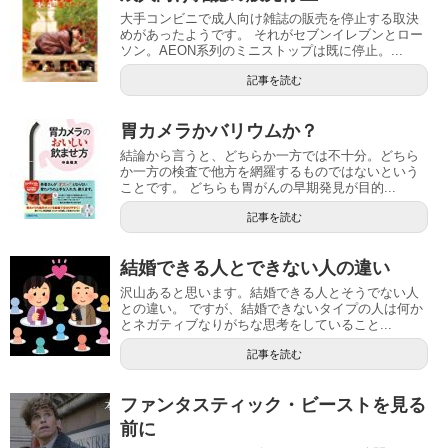
大手コンビニで成人向け雑誌の販売を停止する取決
めがあったようです。 それがセブンイレブンとロー
ソン。AEON系列のミニストップは既に停止。...
記事を読む
胃カメラかバリウムか？
結論から言うと、どちらか一方では不十分。どちら
か一方の検査で他方を網羅するものではないという
ことです。 どちらも胃がんの早期発見が目的...
記事を読む
結婚できる人とできない人の違い
沢山あると思います。結婚できる人とそうでない人
との違い。 ですが、結婚できないタイプの人は何か
とネガティブなりがちな思考をしていること...
記事を読む
ファンタスティック・ビーストを見る
前に