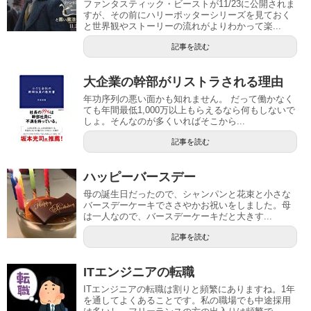
ファンタスティック・ビーストが11/23に公開されま
すが、その前にハリーポッターシリーズを見ておく
と世界観やストーリーの流れがよりわかって楽...
記事を読む
大企業の幹部がリストラされる理由
年功序列の悪い面かも知れません。 だって働かなく
ても年間最低1,000万以上もらえるなら何もしないで
しょ。そんなのが多くいればそこから...
記事を読む
ハッピーバースデー
母の誕生日だったので、シャンパンと花束と小さな
バースデーケーキでささやかお祝いをしました。母
は一人なので、バースデーケーキだと大きす...
記事を読む
ITエンジニアの転職
ITエンジニアの転職は割りと頻繁にありますね。1年
を通してよくあることです。私の職場でも中途採用