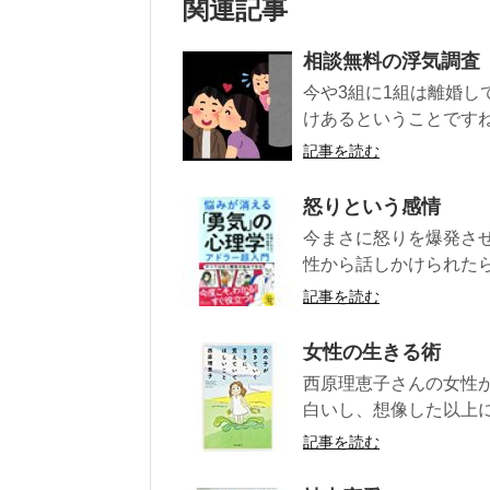
関連記事
相談無料の浮気調査
今や3組に1組は離婚
けあるということですね
記事を読む
怒りという感情
今まさに怒りを爆発さ
性から話しかけられたら
記事を読む
女性の生きる術
西原理恵子さんの女性
白いし、想像した以上に
記事を読む