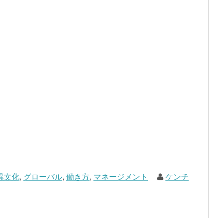
異文化
,
グローバル
,
働き方
,
マネージメント
ケンチ