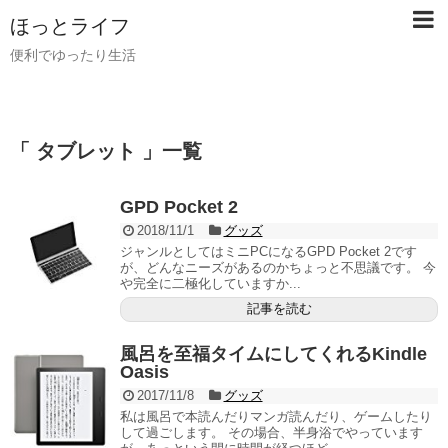
ほっとライフ
便利でゆったり生活
「 タブレット 」一覧
GPD Pocket 2
2018/11/1
グッズ
ジャンルとしてはミニPCになるGPD Pocket 2です
が、どんなニーズがあるのかちょっと不思議です。 今
や完全に二極化していますか...
記事を読む
風呂を至福タイムにしてくれるKindle
Oasis
2017/11/8
グッズ
私は風呂で本読んだりマンガ読んだり、ゲームしたり
して過ごします。 その場合、半身浴でやっています