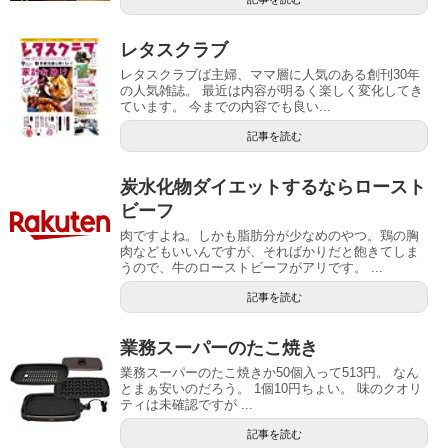
レタスクラブ
レタスクラブば主婦、ママ層に人気のある創刊30年
の人気雑誌。 最近は内容が明るく楽しく変化してき
ています。 今までの内容でも良い...
記事を読む
炭水化物ダイエットするならロースト
ビーフ
肉ですよね。しかも脂肪分が少なめのやつ。鶏の胸
肉などもいいんですが、そればかりだと飽きてしま
うので、牛のローストビーフがアリです。 ...
記事を読む
業務スーパーのたこ焼き
業務スーパーのたこ焼きか50個入って513円。 なん
とまぁ安いのだろう。 1個10円ちょい。 味のクオリ
ティは未確認ですが ...
記事を読む