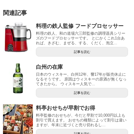
関連記事
料理の鉄人監修 フードプロセッサー
料理の鉄人、和の道場六三郎監修の調理器具シリー
ズのフードプロセッサーです。 とにかくこれ1台あ
れば、きざむ、まぜる、する、くだく、泡立...
記事を読む
白州の在庫
日本のウィスキー、白州12年、響17年が販売休止に
なるそうです。 原因はウィスキーの原酒が無くなっ
てきたから。 ウィスキー人気で...
記事を読む
料亭おせちが早割でお得
料亭監修のおせちが、今だと早割で10,000円以上も
割引で買えます。 おせちの種類によって割引は違い
ますが、年末に近づくと売り切れるし...
記事を読む