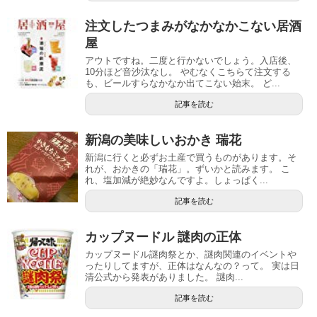
注文したつまみがなかなかこない居酒
屋
アウトですね。二度と行かないでしょう。入店後、
10分ほど音沙汰なし。 やむなくこちらて注文する
も、ビールすらなかなか出てこない始末。 ど...
記事を読む
新潟の美味しいおかき 瑞花
新潟に行くと必ずお土産で買うものがあります。そ
れが、おかきの「瑞花」。ずいかと読みます。 こ
れ、塩加減が絶妙なんですよ。しょっぱく...
記事を読む
カップヌードル 謎肉の正体
カップヌードル謎肉祭とか、謎肉関連のイベントや
ったりしてますが、正体はなんなの？って。 実は日
清公式から発表がありました。 謎肉...
記事を読む