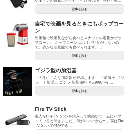
やボタンの形状に合わせて付けるのが、意外と難...
記事を読む
自宅で映画を見るときにもポップコー
ン
映画館で映画見ながら食べるスナックの定番がポッ
プコーン。 ポップコーンはパリパリ音がしないの
で、静かな映画館でも食べられます。 ...
記事を読む
ゴジラ型の加湿器
この冬にこんな加湿器が登場します。 「加湿王 ゴジ
ラ」 ↓ 加湿王 ゴジラ 新品価格 ￥5,999から ...
記事を読む
Fire TV Stick
友人がFire TV Stickを購入して映画やゲームにハマ
っていると聞きました。何がいいのかな〜。実はFire
TV Stickで何ができ...