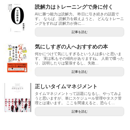
読解力はトレーニングで身に付く
AIに勝つ能力は読解力。 昨日に引き続きの話題で
す。 ならば、読解力を鍛えようと。 どんなトレーニ
ングをすれば 読解力が身に...
記事を読む
気にしすぎの人へおすすめの本
何かにつけて気にしすぎるという人は多いと思いま
す。 実は私もその傾向がありますね。 人前で喋った
り、説明したりは緊張するし、失敗...
記事を読む
正しいタイムマネジメント
タイムマネジメントって話題になるし、やってみよ
うと思いますが、単にスケジュール管理やタスク管
理とは違います。 ここを間違えると、恐らく...
記事を読む