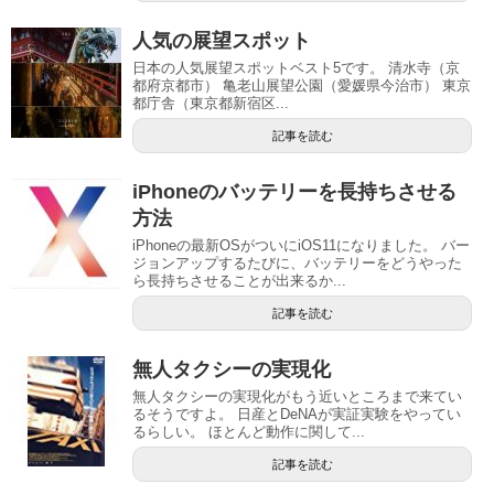
人気の展望スポット
日本の人気展望スポットベスト5です。 清水寺（京
都府京都市） 亀老山展望公園（愛媛県今治市） 東京
都庁舎（東京都新宿区...
記事を読む
iPhoneのバッテリーを長持ちさせる
方法
iPhoneの最新OSがついにiOS11になりました。 バー
ジョンアップするたびに、バッテリーをどうやった
ら長持ちさせることが出来るか...
記事を読む
無人タクシーの実現化
無人タクシーの実現化がもう近いところまで来てい
るそうですよ。 日産とDeNAが実証実験をやってい
るらしい。 ほとんど動作に関して...
記事を読む