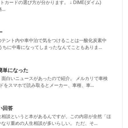
トカードの選び方が分かります。 ↓ DIME(ダイム)
..
ー
のテント内や車中泊で気をつけることは一酸化炭素中
うちに中毒になってしまったなんてこともありま...
簡単になった
、面白いニュースがあったので紹介。 メルカリで車検
ドをスマホで読み取るとメーカー、車種、車...
い回答
生相談というと本があるんですが、この内容が全然「ほ
なり重めの人生相談が多いらしい。 ただ、そ...