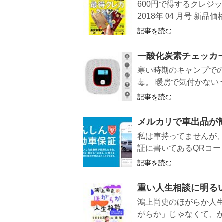
600円で得するクレジッ
2018年 04 月号 新品価格.
記事を読む
一酸化炭素チェッカ
寒い時期のキャンプで
毒。 暖房で気付かない
記事を読む
メルカリで車出品が
私は車持ってませんが
証に書いてあるQRコー
記事を読む
重い人生相談に明る
鴻上尚史のほがらか人
がらか」じゃなくて、か