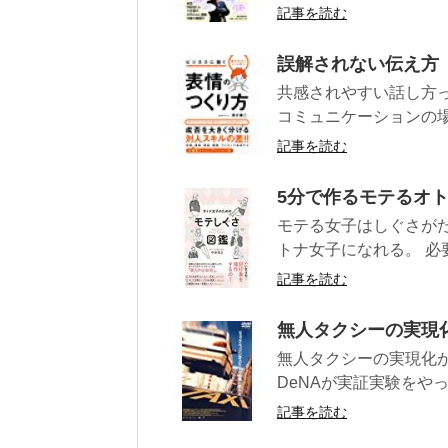
記事を読む
誤解されない伝え方
共感されやすい話し方
コミュニケーションの場
記事を読む
5分で作るモテるオ
モテる女子はしぐさが
トナ女子になれる。 必要
記事を読む
無人タクシーの実現
無人タクシーの実現化
DeNAが実証実験をやっ
記事を読む