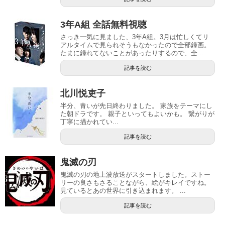
3年A組 全話無料視聴
さっき一気に見ました、3年A組。3月は忙しくてリ
アルタイムで見られそうもなかったので全部録画。
たまに録れてないことがあったりするので、全...
記事を読む
北川悦吏子
半分、青いが先日終わりました。 家族をテーマにし
た朝ドラです。 親子といってもよいかも。 繋がりが
丁寧に描かれてい...
記事を読む
鬼滅の刃
鬼滅の刃の地上波放送がスタートしました。ストー
リーの良さもさることながら、絵がキレイですね。
見ているとあの世界に引き込まれます。 ...
記事を読む