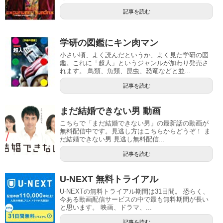
記事を読む
学研の図鑑にキン肉マン
小さい頃、よく読んだというか、よく見た学研の図
鑑。これに「超人」というジャンルが加わり発売さ
れます。 鳥類、魚類、昆虫、恐竜などと並...
記事を読む
まだ結婚できない男 動画
こちらで「まだ結婚できない男」の最新話の動画が
無料配信中です。見逃し方はこちらからどうぞ！ ま
だ結婚できない男 見逃し無料配信...
記事を読む
U-NEXT 無料トライアル
U-NEXTの無料トライアル期間は31日間。 恐らく、
今ある動画配信サービスの中で最も無料期間が長い
と思います。 映画、ドラマ、...
記事を読む