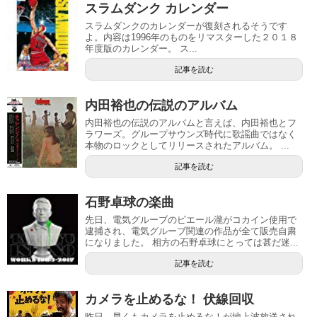
スラムダンク カレンダー
スラムダンクのカレンダーが復刻されるそうです
よ。内容は1996年のものをリマスターした２０１８
年度版のカレンダー。 ス...
記事を読む
内田裕也の伝説のアルバム
内田裕也の伝説のアルバムと言えば、内田裕也とフ
ラワーズ。グループサウンズ時代に歌謡曲ではなく
本物のロックとしてリリースされたアルバム。 ...
記事を読む
石野卓球の楽曲
先日、電気グルーブのピエール瀧がコカイン使用で
逮捕され、電気グルーブ関連の作品が全て販売自粛
になりました。 相方の石野卓球にとっては甚だ迷...
記事を読む
カメラを止めるな！ 伏線回収
昨日、早くもカメラを止めるな！が地上波放送され