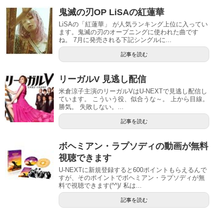
鬼滅の刃OP LiSAの紅蓮華
LiSAの「紅蓮華」 が人気ランキング上位に入ってい
ます。鬼滅の刃のオープニングに使われた曲です
ね。 7月に発売される下記シングルに...
記事を読む
リーガルV 見逃し配信
米倉涼子主演のリーガルVはU-NEXTで見逃し配信し
ています。 こういう役、似合うな～。 上から目線。
勝気。 失敗しない。...
記事を読む
ボヘミアン・ラプソディの動画が無料
視聴できます
U-NEXTに新規登録すると600ポイントもらえるんで
すが、そのポイントでボヘミアン・ラプソディが無
料で視聴できます(^^)/ 私は...
記事を読む