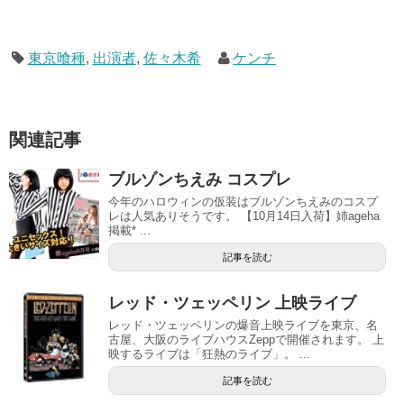
東京喰種
,
出演者
,
佐々木希
ケンチ
関連記事
ブルゾンちえみ コスプレ
今年のハロウィンの仮装はブルゾンちえみのコスプ
レは人気ありそうです。 【10月14日入荷】姉ageha
掲載* ...
記事を読む
レッド・ツェッペリン 上映ライブ
レッド・ツェッペリンの爆音上映ライブを東京、名
古屋、大阪のライブハウスZeppで開催されます。 上
映するライブは「狂熱のライブ」。 ...
記事を読む