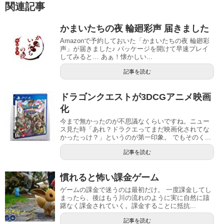
関連記事
かまいたちの夜 輪廻彩声 届きました
Amazonで予約しておいた「かまいたちの夜 輪廻彩
声」が届きました♪ パッケージを開けて早速プレイ
してみると… あぁ！懐かしい...
記事を読む
ドラゴンクエストが3DCGアニメ映画
化
今まで無かったのが不思議なくらいですね。ニュー
ス見た時「あれ？ドラクエってまだ映画化されてな
かったっけ？」というのが第一印象。 でもそのく...
記事を読む
慣れると怖い課金ゲーム
ゲームの課金で迷うのは最初だけ。 一度課金してし
まったら、後はもう川の流れのように実に自然に躊
躇なく課金されていく。課金することに抵抗...
記事を読む