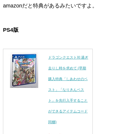
amazonだと特典があるみたいですよ。
PS4版
ドラゴンクエストXI 過ぎ
去りし時を求めて (早期
購入特典「しあわせのベ
スト」「なりきんベス
ト」を先行入手すること
ができるアイテムコード
同梱)