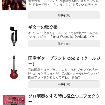
最近練習しているのが Highway Starのオルガンソロ
を ギターで弾く、ということ。 鍵盤のメロディを
...
記事を読む
ギターの弦交換
ギターの弦交換をするのにとても便利なツールがあ
ったので紹介。 Planet Waves by D'Addario プラ...
記事を読む
国産ギターブランド CoolZ（クールジ
ー）
私は国産ギターブランドよりも海外ブランドの方が
詳しかったりしますが、CoolZ（クールジー）という
国産ブランドがあるんですね。 新品で...
記事を読む
ソロ演奏をする時に役立つエフェクタ
ー