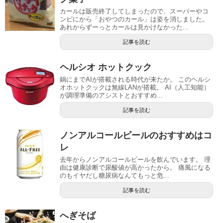
カールは販売終了してしまったので、スーパーやコ
ンビにから「おやつのカール」は姿を消しました。
あれからずーっとカールは見かけなかった...
記事を読む
ヘルシオ ホットクック
鍋にまでAIが搭載される時代が来たか。 このヘルシ
オホットクックは無線LANが搭載。 AI（人工知能）
が調理準備のアシストとおすすめ...
記事を読む
ノンアルコールビールのおすすめはコ
レ
去年からノンアルコールビールを飲んでいます。 理
由は健康診断で尿酸値が高かったから。 痛風になる
のもイヤだし糖尿病なんてもっと危...
記事を読む
へぎそば