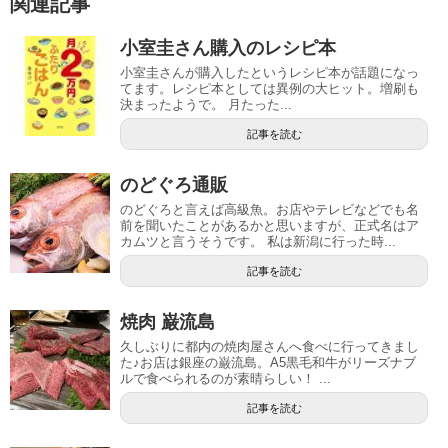
関連記事
小室圭さん購入のレシピ本
小室圭さんが購入したというレシピ本が話題になっ
てます。レシピ本としては異例の大ヒット。増刷も
決まったようで。 月たった...
記事を読む
のどぐろ通販
のどぐろと言えば高級魚。お店やテレビなどでも名
前を聞いたことがあるかと思いますが、正式名はア
カムツと言うそうです。 私は新潟に行った時...
記事を読む
焼肉 巌流島
久しぶりに都内の焼肉屋さんへ食べに行ってきまし
た♪お店は銀座の巌流島。A5黒毛和牛がリーズナブ
ルで食べられるのが素晴らしい！ ...
記事を読む