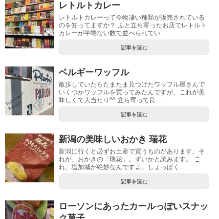
レトルトカレー
レトルトカレーって今物凄い種類が販売されている
のを知ってますか？ ふと立ち寄ったお店でレトルト
カレーが半端ない数で並べられてい...
記事を読む
ベルギーワッフル
散歩していたらたまたま見つけたワッフル屋さんで
いくつかワッフルを買ってみたんですが、これが美
味しくて大当たり^^ 立ち寄って良...
記事を読む
新潟の美味しいおかき 瑞花
新潟に行くと必ずお土産で買うものがあります。そ
れが、おかきの「瑞花」。ずいかと読みます。 こ
れ、塩加減が絶妙なんですよ。しょっぱく...
記事を読む
ローソンにあったカールっぽいスナッ
ク菓子