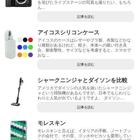
を浴びたライブステージの写真も撮りたい、もちろ
ん...
記事を読む
アイコスシリコンケース
アイコスのケースはレザーやプラ製、布製などかな
り種類があるけれど、軽さ、本体への吸い付き具
合、耐衝撃性、サイズなどを考慮すると、スマホで
おな...
記事を読む
シャークニンジャとダイソンを比較
アメリカでダイソンの人気を抜いたシャークニンジ
ャという掃除機があるんですが、日本でもじわりじ
わりと人気が出ているようですよ。 ダイソン...
記事を読む
モレスキン
モレスキンと言えば、イタリアの手帳、ノートブッ
クの会社で、その昔、ゴッホやピカソも愛用してい