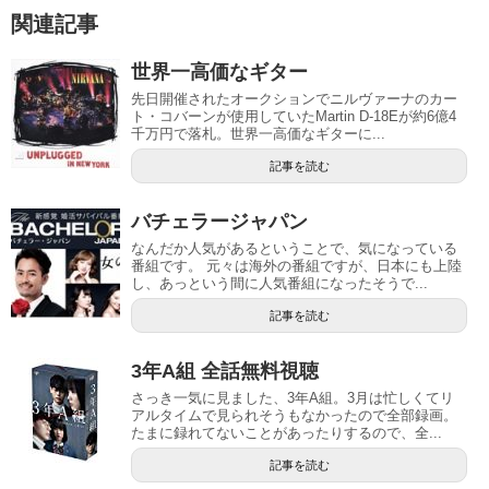
関連記事
世界一高価なギター
先日開催されたオークションでニルヴァーナのカー
ト・コバーンが使用していたMartin D-18Eが約6億4
千万円で落札。世界一高価なギターに...
記事を読む
バチェラージャパン
なんだか人気があるということで、気になっている
番組です。 元々は海外の番組ですが、日本にも上陸
し、あっという間に人気番組になったそうで...
記事を読む
3年A組 全話無料視聴
さっき一気に見ました、3年A組。3月は忙しくてリ
アルタイムで見られそうもなかったので全部録画。
たまに録れてないことがあったりするので、全...
記事を読む