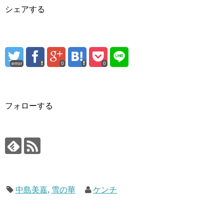
シェアする
error
0
0
フォローする
中島美嘉
,
雪の華
ケンチ