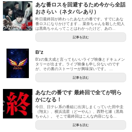
あな番ロスを回避するため今から全話
おさらい（ネタバレあり）
昨日最終回が終わったあなたの番です。すでにあな
番ロスになりかけてます… 菜奈ちゃんを殺した犯人
は黒島ちゃんってことはわかったけど、あの...
記事を読む
B’z
B'zの集大成と言ってもいいライブ映像とドキュメン
タリーが出ます。ライブ映像も申し分ないのです
が、その裏のストーリーが興味深いです。 ...
記事を読む
あなたの番です 最終回で全てが明ら
かになる！
今日、日テレ系の番組に出演しまくっていた田中圭
（翔太）、横浜流星（どーやん）、西野七瀬（黒島
ちゃん）。 そこで最終回はこんな内容になる...
記事を読む