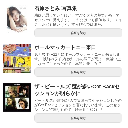
石原さとみ 写真集
幼顔と思っていたけど、すごく大人の魅力があって
セクシーに見えます。 これだけでも価値あり。 メイ
クした顔も良いけど、すっぴんではまた...
記事を読む
ポールマッカートニー来日
10月後半〜11月にポールマッカートニーが来日しま
す。 以前のライブはポールの調子が悪く、急遽中止
になってしまったので、本当に楽しみで...
記事を読む
ザ・ビートルズ 謎が多いGet Backセ
ッションが明らかに
ビートルズが最後に4人で集まってセッションしたの
がGet Backセッションと言われています。このセッ
ションは特別なもので、映画化しCDもリ...
記事を読む