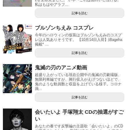
私はもはやアラフ...
記事を読む
ブルゾンちえみ コスプレ
今年のハロウィンの仮装はブルゾンちえみのコスプ
レは人気ありそうです。 【10月14日入荷】姉ageha
掲載* ...
記事を読む
鬼滅の刃のアニメ動画
超盛り上がっている現在公開中の鬼滅の刃劇場版、
無限列車編ですが、興行収入がえげつないほどで、
鬼のような動員数と収益を上げている様子。コロナ
渦...
記事を読む
会いたいよ 手塚翔太 CDの抽選がすご
い
あなたの番です反撃編の主題歌「会いたいよ」のCD