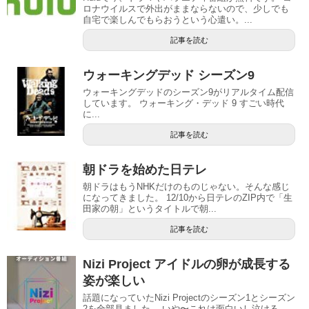
ロナウイルスで外出がままならないので、少しでも
自宅で楽しんでもらおうという心遣い。...
記事を読む
ウォーキングデッド シーズン9
ウォーキングデッドのシーズン9がリアルタイム配信
しています。 ウォーキング・デッド 9 すごい時代
に...
記事を読む
朝ドラを始めた日テレ
朝ドラはもうNHKだけのものじゃない。そんな感じ
になってきました。 12/10から日テレのZIP内で「生
田家の朝」というタイトルで朝...
記事を読む
Nizi Project アイドルの卵が成長する
姿が楽しい
話題になっていたNizi Projectのシーズン1とシーズン
2を全部見ました。 いや〜これは面白いし泣ける。