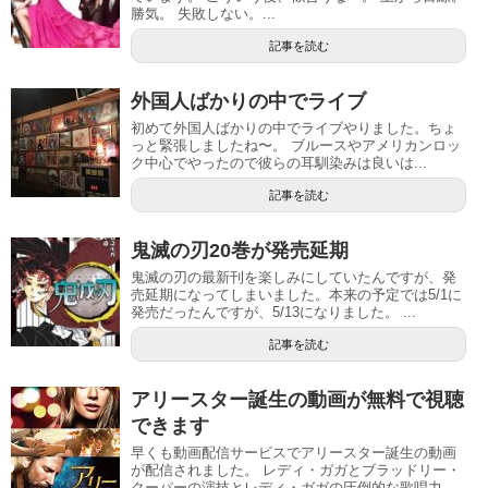
勝気。 失敗しない。...
記事を読む
外国人ばかりの中でライブ
初めて外国人ばかりの中でライブやりました。ちょ
っと緊張しましたね〜。 ブルースやアメリカンロッ
ク中心でやったので彼らの耳馴染みは良いは...
記事を読む
鬼滅の刃20巻が発売延期
鬼滅の刃の最新刊を楽しみにしていたんですが、発
売延期になってしまいました。本来の予定では5/1に
発売だったんですが、5/13になりました。 ...
記事を読む
アリースター誕生の動画が無料で視聴
できます
早くも動画配信サービスでアリースター誕生の動画
が配信されました。 レディ・ガガとブラッドリー・
クーパーの演技とレディ・ガガの圧倒的な歌唱力...