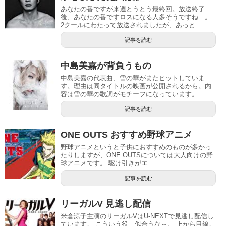
あなたの番ですが来週とうとう最終回。放送終了
後、あなたの番ですロスになる人多そうですね…。
2クールにわたって放送されましたが、あっと...
記事を読む
中島美嘉が背負うもの
中島美嘉の代表曲、雪の華がまたヒットしていま
す。理由は同タイトルの映画が公開されるから。内
容は雪の華の歌詞がモチーフになっています。 ...
記事を読む
ONE OUTS おすすめ野球アニメ
野球アニメというと子供におすすめのものが多かっ
たりしますが、ONE OUTSについては大人向けの野
球アニメです。 駆け引きがエ...
記事を読む
リーガルV 見逃し配信
米倉涼子主演のリーガルVはU-NEXTで見逃し配信し
ています。 こういう役、似合うな～。 上から目線。