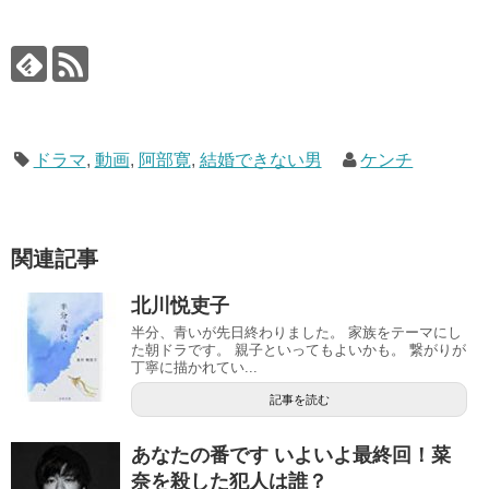
ドラマ
,
動画
,
阿部寛
,
結婚できない男
ケンチ
関連記事
北川悦吏子
半分、青いが先日終わりました。 家族をテーマにし
た朝ドラです。 親子といってもよいかも。 繋がりが
丁寧に描かれてい...
記事を読む
あなたの番です いよいよ最終回！菜
奈を殺した犯人は誰？