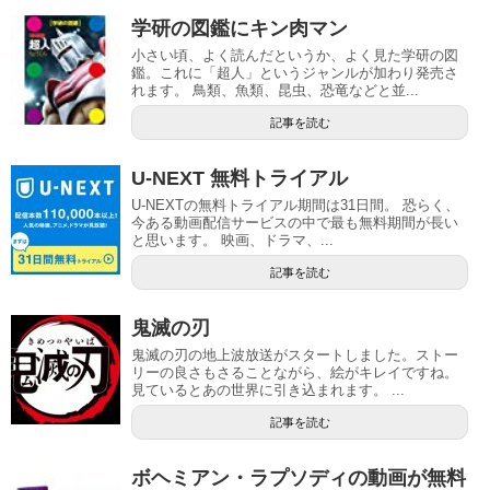
学研の図鑑にキン肉マン
小さい頃、よく読んだというか、よく見た学研の図
鑑。これに「超人」というジャンルが加わり発売さ
れます。 鳥類、魚類、昆虫、恐竜などと並...
記事を読む
U-NEXT 無料トライアル
U-NEXTの無料トライアル期間は31日間。 恐らく、
今ある動画配信サービスの中で最も無料期間が長い
と思います。 映画、ドラマ、...
記事を読む
鬼滅の刃
鬼滅の刃の地上波放送がスタートしました。ストー
リーの良さもさることながら、絵がキレイですね。
見ているとあの世界に引き込まれます。 ...
記事を読む
ボヘミアン・ラプソディの動画が無料