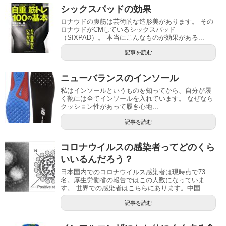
シックスパッドの効果
ロナウドの腹筋は芸術的な造形美があります。 その
ロナウドがCMしているシックスパッド
（SIXPAD）。 本当にこんなものが効果がある...
記事を読む
ニューバランスのインソール
私はインソールというものを知ってから、自分が履
く靴には全てインソールを入れています。 なぜなら
クッション性があって履き心地...
記事を読む
コロナウイルスの感染者ってどのくら
いいるんだろう？
日本国内でのコロナウイルス感染者は現時点で73
名。厚生労働省の報告ではこの人数になっていま
す。 世界での感染者はこちらにあります。中国...
記事を読む