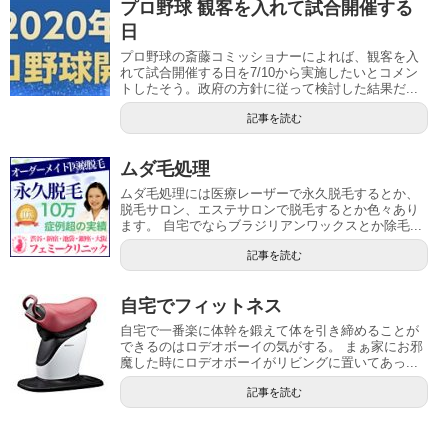
プロ野球 観客を入れて試合開催する
日
プロ野球の斎藤コミッショナーによれば、観客を入
れて試合開催する日を7/10から実施したいとコメン
トしたそう。政府の方針に従って検討した結果だ...
記事を読む
ムダ毛処理
ムダ毛処理には医療レーザーで永久脱毛するとか、
脱毛サロン、エステサロンで脱毛するとか色々あり
ます。 自宅でならブラジリアンワックスとか除毛...
記事を読む
自宅でフィットネス
自宅で一番楽に体幹を鍛えて体を引き締めることが
できるのはロデオボーイの気がする。 まぁ家にお邪
魔した時にロデオボーイがリビングに置いてあっ...
記事を読む