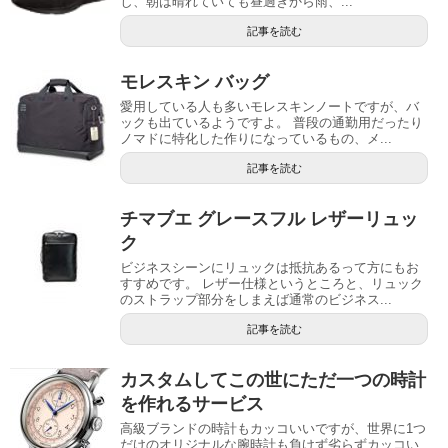
し、朝は晴れていても昼過ぎから雨、...
記事を読む
モレスキン バッグ
愛用している人も多いモレスキンノートですが、バ
ックも出ているようですよ。 普段の通勤用だったり
ノマドに特化した作りになっているもの、メ...
記事を読む
チマブエ グレースフル レザーリュッ
ク
ビジネスシーンにリュックは抵抗あるって方にもお
すすめです。 レザー仕様というところと、リュック
のストラップ部分をしまえば通常のビジネス...
記事を読む
カスタムしてこの世にただ一つの時計
を作れるサービス
高級ブランドの時計もカッコいいですが、世界に1つ
だけのオリジナルな腕時計も負けず劣らずカッコい