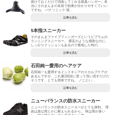
掛けておくだけで消臭してくれる脱臭ハンガー。本
当にそのまんまの名前で効果が分かりやすくていい
ですね。 パナソニック 脱...
記事を読む
5本指スニーカー
そのまんまファイブフィンガーズというビブラムの
ランニングスニーカー。 裸足のような感覚なのに、
しっかりクッションもあるので着地した時の...
記事を読む
石田純一愛用のヘアケア
石田純一も愛用するインドネシアのスカルプケアが
あるんですが、これ週2回頭に塗って洗い流すだけだ
そうです。とても簡単ですね。 ノニとい...
記事を読む
ニューバランスの防水スニーカー
ニューバランスの防水スニーカーがとても便利。 理
由は急な雨とかに耐えられるから。 秋は雨が多い