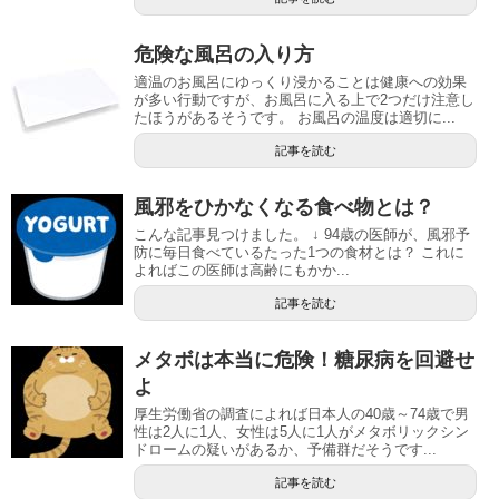
危険な風呂の入り方
適温のお風呂にゆっくり浸かることは健康への効果
が多い行動ですが、お風呂に入る上で2つだけ注意し
たほうがあるそうです。 お風呂の温度は適切に...
記事を読む
風邪をひかなくなる食べ物とは？
こんな記事見つけました。 ↓ 94歳の医師が、風邪予
防に毎日食べているたった1つの食材とは？ これに
よればこの医師は高齢にもかか...
記事を読む
メタボは本当に危険！糖尿病を回避せ
よ
厚生労働省の調査によれば日本人の40歳～74歳で男
性は2人に1人、女性は5人に1人がメタボリックシン
ドロームの疑いがあるか、予備群だそうです...
記事を読む