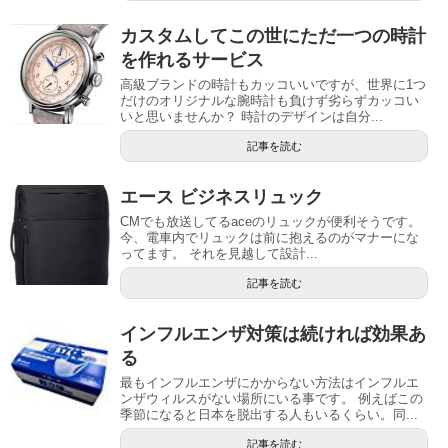
カスタムしてこの世にただ一つの時計
を作れるサービス
高級ブランドの時計もカッコいいですが、世界に1つ
だけのオリジナルな腕時計も負けず劣らずカッコい
いと思いませんか？ 時計のデザインは自分...
記事を読む
エース ビジネスリュック
CMでも放送してるaceのリュックが便利そうです。
今、電車内でリュックは前に抱えるのがマナーにな
ってます。 それを見越して設計...
記事を読む
インフルエンザ対策は続ければ効果あ
る
最もインフルエンザにかからない方法はインフルエ
ンザウィルスがない場所にいる事です。 例えばこの
季節になると日本を脱出する人もいるくらい。同...
記事を読む