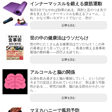
インナーマッスルを鍛える腹筋運動
毎日1分でもやれば効果のある、両肘と足のつま先で
体を支えるインナーマッスルを鍛えるフォーム。 こ
れ、かなり厚いヨガマットでないと、肘が...
記事を読む
世の中の健康法はウソだらけ
世の中にたくさんある健康法はウソだらけ！この本
の著者はそう言っています。 ↓ 医者が教える食事術
最強の教科書――20万人を診てわ...
記事を読む
アルコールと脳の関係
お酒を飲み過ぎると脳が萎縮していく、というのが
今までの定説と言われていたけれど、実は違う可能
性がある…。研究の結果、脳のある部分が小さいか
ら...
記事を読む
マヌカハニーで風邪予防