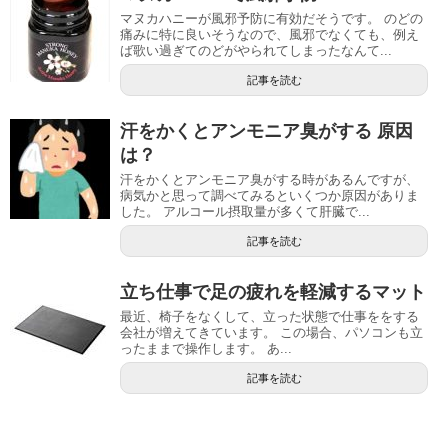
マヌカハニーが風邪予防に有効だそうです。 のどの
痛みに特に良いそうなので、風邪でなくても、例え
ば歌い過ぎてのどがやられてしまったなんて...
記事を読む
汗をかくとアンモニア臭がする 原因
は？
汗をかくとアンモニア臭がする時があるんですが、
病気かと思って調べてみるといくつか原因がありま
した。 アルコール摂取量が多くて肝臓で...
記事を読む
立ち仕事で足の疲れを軽減するマット
最近、椅子をなくして、立った状態で仕事ををする
会社が増えてきています。 この場合、パソコンも立
ったままで操作します。 あ...
記事を読む