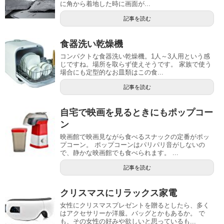
に角から着地した時に画面が...
記事を読む
食器洗い乾燥機
コンパクトな食器洗い乾燥機。1人～3人用という感
じですね。場所を取らず使えそうです。 家族で使う
場合にも定型的なお皿類はこの食...
記事を読む
自宅で映画を見るときにもポップコー
ン
映画館で映画見ながら食べるスナックの定番がポッ
プコーン。 ポップコーンはパリパリ音がしないの
で、静かな映画館でも食べられます。 ...
記事を読む
クリスマスにリラックス家電
女性にクリスマスプレゼントを贈るとしたら、多く
はアクセサリーか洋服。バッグとかもあるか。 で
も、その女性の好みや欲しいと思っているも...