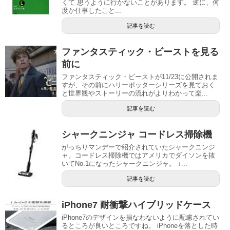
くて 思うように行かないことがあります。 逆に、何
度か仕事したこと...
記事を読む
ファンタスティック・ビーストを見る
前に
ファンタスティック・ビーストが11/23に公開されま
すが、その前にハリーポッターシリーズを見ておく
と世界観やストーリーの流れがよりわかって楽...
記事を読む
シャークニンジャ コードレス掃除機
がっちりマンデーで紹介されていたシャークニンジ
ャ。コードレス掃除機ではアメリカでダイソンを抜
いてNo.1になったシャークニンジャ。 ↓...
記事を読む
iPhone7 耐衝撃ハイブリッドケース
iPhone7のデザインを損なわないように配慮されてい
るところが良いところですね。 iPhoneを落とした時