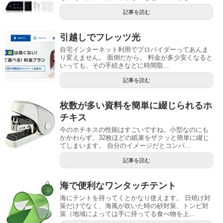
記事を読む
引越しでフレッツ光
自宅インターネット利用でプロバイダーってあんま
り変えません。 面倒だから。 料金が多少安くなると
いっても、その手続きなどに時間取...
記事を読む
枚数が多い資料を簡単に綴じられるホ
チキス
今のホチキスの性能はすごいですね。小型なのにも
かかわらず、32枚ほどの紙束をザクッと簡単に綴じ
てしまいます。 自分のイメージだとコンパ...
記事を読む
海で便利なワンタッチテント
海にテントを持ってくとかなり使えます。 日焼け対
策だけでなく、海風が吹いた時の砂対策、トンビ対
策（地域によっては手に持ってる食べ物を上...