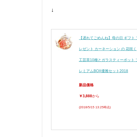
↓
【遅れてごめんね】母の日 ギフト 
レゼント カーネーション の 花咲く
工芸茶10種とガラスティーポット 
レミアムBOX優雅セット2018
新品価格
￥3,888
から
(2018/5/15 13:25時点)