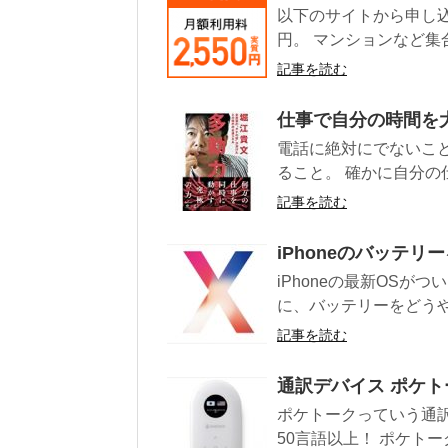
以下のサイトから申し込む
円。 マンションなど集合住
記事を読む
仕事で自分の時間を
電話に絶対にでないこ
ること。 確かに自分の
記事を読む
iPhoneのバッテ
iPhoneの最新OSが
に、バッテリーをどうや
記事を読む
通訳デバイス ポケト
ポケトークっていう通
50言語以上！ ポケトー