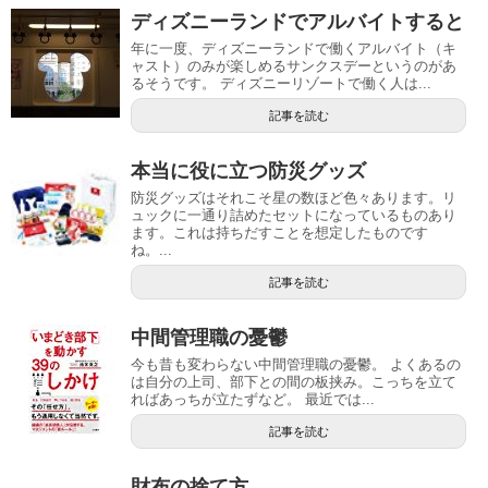
ディズニーランドでアルバイトすると
年に一度、ディズニーランドで働くアルバイト（キ
ャスト）のみが楽しめるサンクスデーというのがあ
るそうです。 ディズニーリゾートで働く人は...
記事を読む
本当に役に立つ防災グッズ
防災グッズはそれこそ星の数ほど色々あります。リ
ュックに一通り詰めたセットになっているものあり
ます。これは持ちだすことを想定したものです
ね。...
記事を読む
中間管理職の憂鬱
今も昔も変わらない中間管理職の憂鬱。 よくあるの
は自分の上司、部下との間の板挟み。こっちを立て
ればあっちが立たずなど。 最近では...
記事を読む
財布の捨て方