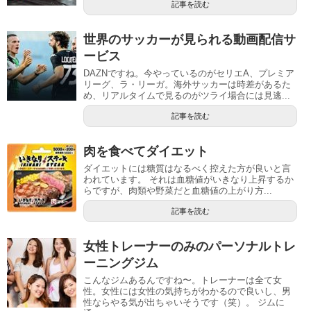
記事を読む
世界のサッカーが見られる動画配信サ
ービス
DAZNですね。今やっているのがセリエA、プレミア
リーグ、ラ・リーガ。海外サッカーは時差があるた
め、リアルタイムで見るのがツライ場合には見逃...
記事を読む
肉を食べてダイエット
ダイエットには糖質はなるべく控えた方が良いと言
われています。 それは血糖値がいきなり上昇するか
らですが、肉類や野菜だと血糖値の上がり方...
記事を読む
女性トレーナーのみのパーソナルトレ
ーニングジム
こんなジムあるんですね〜。トレーナーは全て女
性。女性には女性の気持ちがわかるので良いし、男
性ならやる気が出ちゃいそうです（笑）。 ジムに