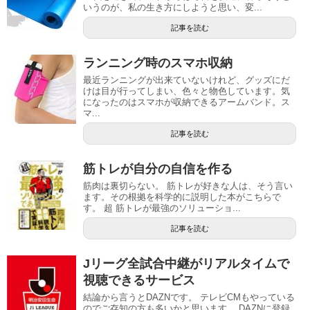
いうのが、私の生き方にしようと思い、変...
記事を読む
ランニング時のスマホ収納
最近ランニングが出来ていないけれど、グッズにだ
けは目が行ってしまい、色々と物色しています。気
になったのはスマホが収納できるアームバンド。ス
マ...
記事を読む
筋トレが自分の自信を作る
筋肉は裏切らない。 筋トレが好きな人は、そう言い
ます。その根拠を科学的に説明した本がこちらで
す。 超 筋トレが最強のソリューショ...
記事を読む
Jリーグ全試合中継がリアルタイムで
視聴できるサービス
結論から言うとDAZNです。 テレビCMもやっている
のでご存知の方も多いかと思います。 DAZNに登録