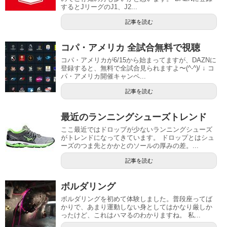
するとJリーグのJ1、J2...
記事を読む
コパ・アメリカ 全試合無料で視聴
コパ・アメリカが6/15から始まってますが、DAZNに
登録すると、無料で全試合見られますよ〜(^-^)/ ↓ コ
パ・アメリカ開催キャンペ...
記事を読む
最近のランニングシューズトレンド
ここ最近ではドロップが少ないランニングシューズ
がトレンドになってきています。 ドロップとはシュ
ーズのつま先とかかとのソールの厚みの差。...
記事を読む
ボルダリング
ボルダリングを初めて体験しました。普段座ってば
かりで、あまり運動しない身としてはかなり厳しか
ったけど、これはハマるのわかりますね。 私...