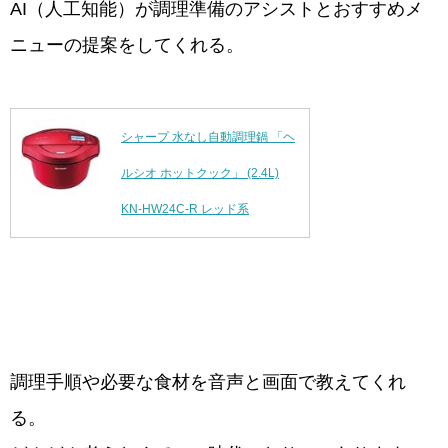
AI（人工知能）が調理準備のアシストとおすすめメ
ニューの提案をしてくれる。
シャープ 水なし自動調理鍋 「ヘ
ルシオ ホットクック」 (2.4L)
KN-HW24C-R レッド系
調理手順や必要な食材を音声と画面で教えてくれ
る。