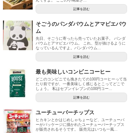
んですよ。 ここの小鳩屋さ...
記事を読む
そごうのパンダバウムとアマビエバウ
ム
先日、そごうに寄ったら売っていたお菓子。 パンダ
バウムとアマビエバウム。 これ、型が抜けるように
なっているんですよ。パンダバウム...
記事を読む
最も美味しいコンビニコーヒー
どこのコンビニでも挽きたての100円コーヒーって当
たり前ですが、一番美味しく感じるとこってどこで
しょう。 私はセブンイレブンの100円コー...
記事を読む
ユーチューバーチップス
ヒカキンとかはじめしゃちょーなど、ユーチューバ
ーがパッケージに描かれたユーチューバーチップス
が販売されるそうです。 販売元はいつも一風...