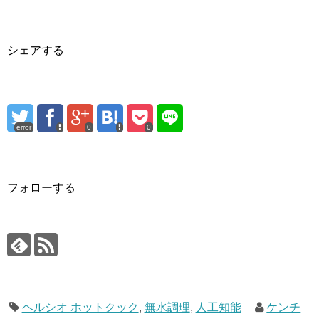
シェアする
error
0
0
フォローする
ヘルシオ ホットクック
,
無水調理
,
人工知能
ケンチ