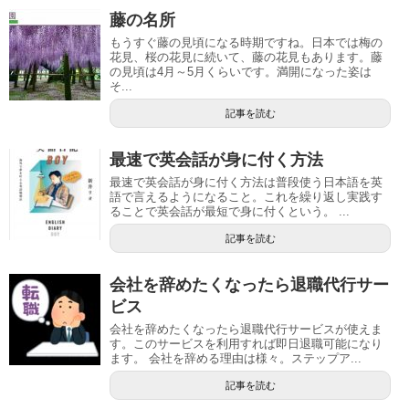
藤の名所
もうすぐ藤の見頃になる時期ですね。日本では梅の
花見、桜の花見に続いて、藤の花見もあります。藤
の見頃は4月～5月くらいです。満開になった姿は
そ...
記事を読む
最速で英会話が身に付く方法
最速で英会話が身に付く方法は普段使う日本語を英
語で言えるようになること。これを繰り返し実践す
ることで英会話が最短で身に付くという。 ...
記事を読む
会社を辞めたくなったら退職代行サー
ビス
会社を辞めたくなったら退職代行サービスが使えま
す。このサービスを利用すれば即日退職可能になり
ます。 会社を辞める理由は様々。ステップア...
記事を読む