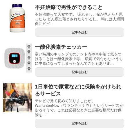
不妊治療で男性ができること
不妊治療って大変です。 疲れるし、光が見えたと思
ったら どん底に落とされたりするし。 時には夫婦関
係にビビ...
記事を読む
一酸化炭素チェッカー
寒い時期のキャンプでのテント内や車中泊で気をつ
けることは一酸化炭素中毒。 暖房で気付かないうち
に中毒になってしまったなんてこともありま...
記事を読む
1日単位で家電などに保険をかけられ
るサービス
テレビで見て初めて知りましたが、
WarranteeNow（ワランティナウ）というサービスが
あるそうで、これは必要なときに必要な期間だけ保
険を...
記事を読む