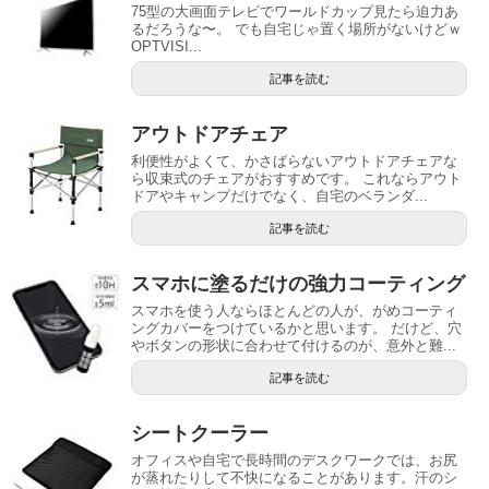
75型の大画面テレビでワールドカップ見たら迫力あ
るだろうな〜。 でも自宅じゃ置く場所がないけどｗ
OPTVISI...
記事を読む
アウトドアチェア
利便性がよくて、かさばらないアウトドアチェアな
ら収束式のチェアがおすすめです。 これならアウト
ドアやキャンプだけでなく、自宅のベランダ...
記事を読む
スマホに塗るだけの強力コーティング
スマホを使う人ならほとんどの人が、がめコーティ
ングカバーをつけているかと思います。 だけど、穴
やボタンの形状に合わせて付けるのが、意外と難...
記事を読む
シートクーラー
オフィスや自宅で長時間のデスクワークでは、お尻
が蒸れたりして不快になることがあります。汗のシ