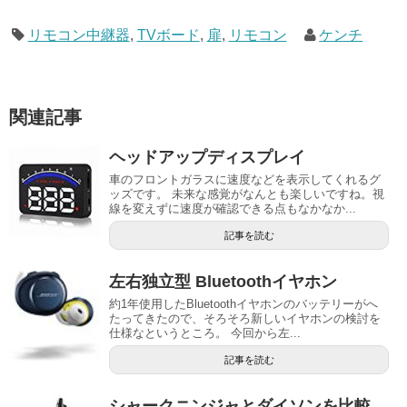
リモコン中継器
,
TVボード
,
扉
,
リモコン
ケンチ
関連記事
ヘッドアップディスプレイ
車のフロントガラスに速度などを表示してくれるグ
ッズです。 未来な感覚がなんとも楽しいですね。視
線を変えずに速度が確認できる点もなかなか...
記事を読む
左右独立型 Bluetoothイヤホン
約1年使用したBluetoothイヤホンのバッテリーがへ
たってきたので、そろそろ新しいイヤホンの検討を
仕様なというところ。 今回から左...
記事を読む
シャークニンジャとダイソンを比較