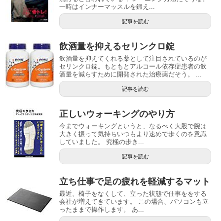
一時はインナーマッスルを鍛え...
記事を読む
飲酒量を抑えるセリンクロ錠
飲酒量を抑えてくれる薬として注目されているのが
セリンクロ錠。もともとアルコール依存症患者の飲
酒量を減らすために開発された治療薬だそう。 ...
記事を読む
正しいウォーキングのやり方
今までウォーキングというと、なるべく大股で腕は
大きく振って気持ちいつもより速めで歩くのを意識
していました。 究極の歩き...
記事を読む
立ち仕事で足の疲れを軽減するマット
最近、椅子をなくして、立った状態で仕事ををする
会社が増えてきています。 この場合、パソコンも立
ったままで操作します。 あ...