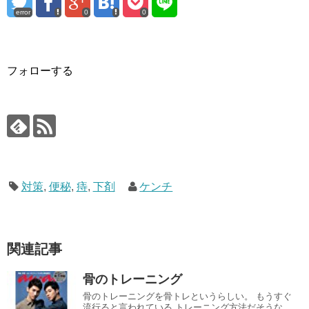
error
0
0
フォローする
対策
,
便秘
,
痔
,
下剤
ケンチ
関連記事
骨のトレーニング
骨のトレーニングを骨トレというらしい。 もうすぐ
流行ると言われている トレーニング方法だそうな。