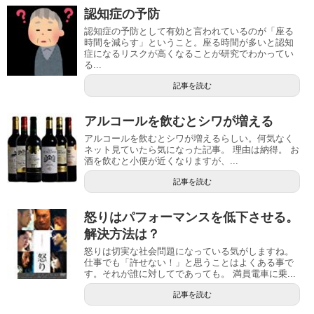
認知症の予防
認知症の予防として有効と言われているのが「座る
時間を減らす」ということ。座る時間が多いと認知
症になるリスクが高くなることが研究でわかってい
る...
記事を読む
アルコールを飲むとシワが増える
アルコールを飲むとシワが増えるらしい。何気なく
ネット見ていたら気になった記事。 理由は納得。 お
酒を飲むと小便が近くなりますが、...
記事を読む
怒りはパフォーマンスを低下させる。
解決方法は？
怒りは切実な社会問題になっている気がしますね。
仕事でも「許せない！」と思うことはよくある事で
す。それが誰に対してであっても。 満員電車に乗...
記事を読む