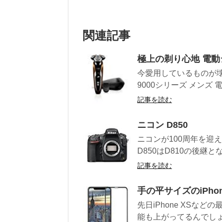
関連記事
極上の剃り心地 電
今愛用しているものが壊
9000シリーズ メンズ 電
記事を読む
ニコン D850
ニコンが100周年を迎
D850はD810の後継とな
記事を読む
手の平サイズのiPho
先日iPhone XS
能も上がってるんでしょ