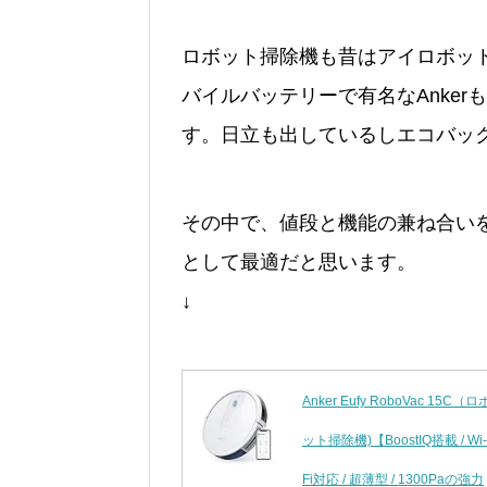
ロボット掃除機も昔はアイロボッ
バイルバッテリーで有名なAnker
す。日立も出しているしエコバッ
その中で、値段と機能の兼ね合い
として最適だと思います。
↓
Anker Eufy RoboVac 15C（ロ
ット掃除機)【BoostIQ搭載 / Wi-
Fi対応 / 超薄型 / 1300Paの強力