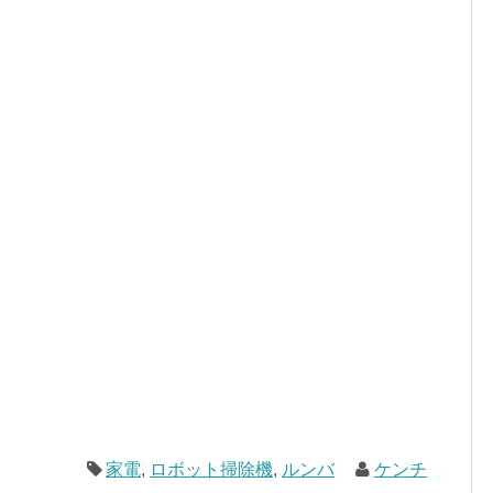
家電
,
ロボット掃除機
,
ルンバ
ケンチ