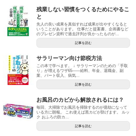
残業しない習慣をつくるためにやるこ
と
先人の良い成果を真似すれば成果が出やすくなると
いうことがあります。 仕事だと提案書、企画書など
のプレゼン資料で過去評判が良かったものが...
記事を読む
サラリーマン向け節税方法
この本で学べます。 ↓ サラリーマンのための「手取
り」が増えるワザ65――給料、年金、退職金、副
業、パート収入、病気...
記事を読む
お風呂のカビから解放されるには？
毎回、大掃除でお風呂を掃除するのが億劫になって
いる方に朗報。 これ使えば黒カビが防げます。 ルッ
ク おふろの防カ...
記事を読む