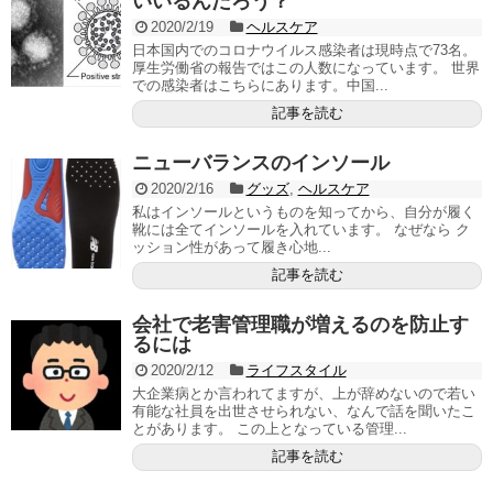
いいるんだろう？
2020/2/19
ヘルスケア
日本国内でのコロナウイルス感染者は現時点で73名。
厚生労働省の報告ではこの人数になっています。 世界
での感染者はこちらにあります。中国...
記事を読む
ニューバランスのインソール
2020/2/16
グッズ
,
ヘルスケア
私はインソールというものを知ってから、自分が履く
靴には全てインソールを入れています。 なぜなら ク
ッション性があって履き心地...
記事を読む
会社で老害管理職が増えるのを防止す
るには
2020/2/12
ライフスタイル
大企業病とか言われてますが、上が辞めないので若い
有能な社員を出世させられない、なんで話を聞いたこ
とがあります。 この上となっている管理...
記事を読む